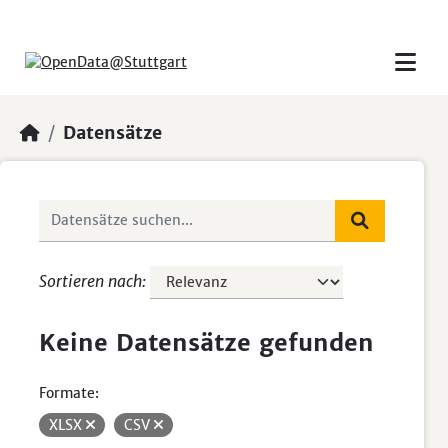
Skip to main content
Datensätze
Sortieren nach
Keine Datensätze gefunden
Formate:
XLSX
CSV