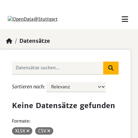
Skip to main content
Datensätze
Sortieren nach
Keine Datensätze gefunden
Formate:
XLSX
CSV