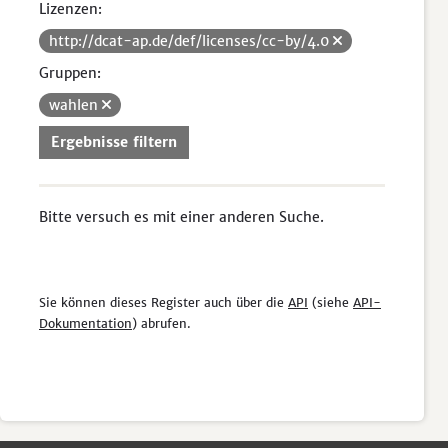
Lizenzen:
http://dcat-ap.de/def/licenses/cc-by/4.0
Gruppen:
wahlen
Ergebnisse filtern
Bitte versuch es mit einer anderen Suche.
Sie können dieses Register auch über die
API
(siehe
API-
Dokumentation
) abrufen.