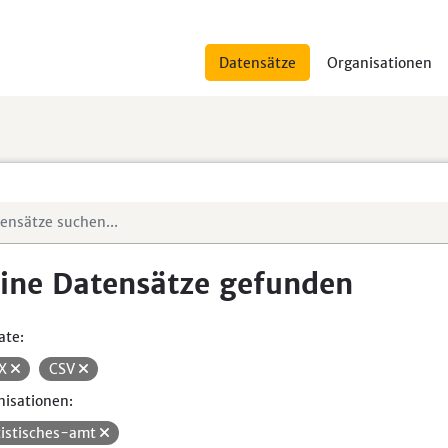
Datensätze
Organisationen
ine Datensätze gefunden
ate:
SX
CSV
isationen:
tistisches-amt