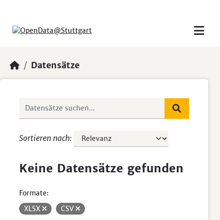
Skip to main content
Datensätze
Sortieren nach
Keine Datensätze gefunden
Formate:
XLSX
CSV