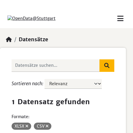
Skip to main content
Datensätze
Sortieren nach
1 Datensatz gefunden
Formate:
XLSX
CSV