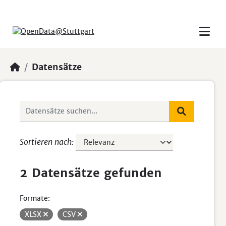
Skip to main content
Datensätze
Sortieren nach
2 Datensätze gefunden
Formate:
XLSX
CSV