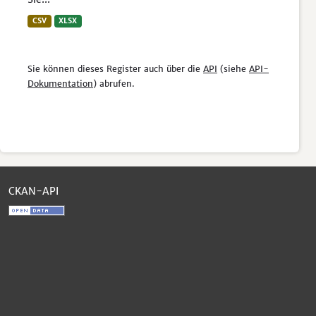
CSV
XLSX
Sie können dieses Register auch über die
API
(siehe
API-
Dokumentation
) abrufen.
CKAN-API