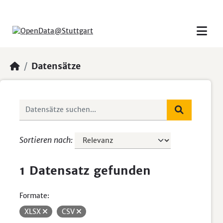
Skip to main content
Datensätze
Sortieren nach
1 Datensatz gefunden
Formate:
XLSX
CSV