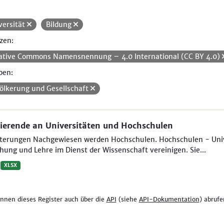
versität
Bildung
zen:
ative Commons Namensnennung – 4.0 International (CC BY 4.0)
pen:
ölkerung und Gesellschaft
ierende an Universitäten und Hochschulen
uterungen Nachgewiesen werden Hochschulen. Hochschulen - Unive
hung und Lehre im Dienst der Wissenschaft vereinigen. Sie...
XLSX
önnen dieses Register auch über die
API
(siehe
API-Dokumentation
) abrufe