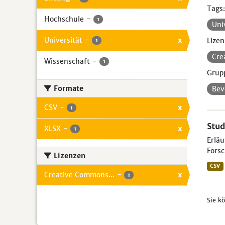
Tags:
Hochschule
-
1
Uni
Universität
-
x
Lizen
1
Cre
Wissenschaft
-
1
Grup
Formate
Bev
CSV
-
x
1
Stud
XLSX
-
x
1
Erlä
Forsc
Lizenzen
CSV
Creative Commons...
-
x
1
Sie k