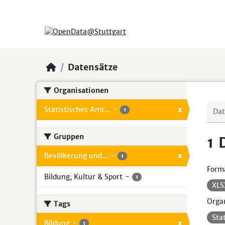
Skip to main content
Datensätze
Organisationen
Statistisches Amt...
-
x
1
Gruppen
1 
Bevölkerung und...
-
x
1
Form
Bildung, Kultur & Sport
-
1
XL
Organ
Tags
Sta
Bildung
-
x
1