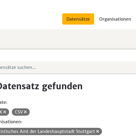
Datensätze
Organisationen
Datensatz gefunden
ate:
SX
CSV
isationen:
tistisches Amt der Landeshauptstadt Stuttgart