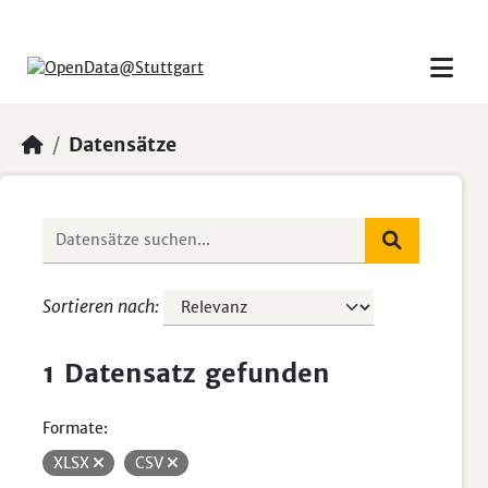
Skip to main content
Datensätze
Sortieren nach
1 Datensatz gefunden
Formate:
XLSX
CSV