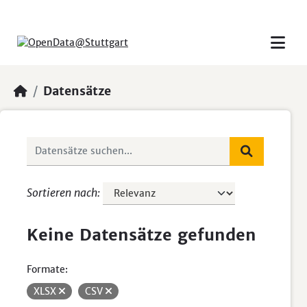
Skip to main content
Datensätze
Sortieren nach
Keine Datensätze gefunden
Formate:
XLSX
CSV