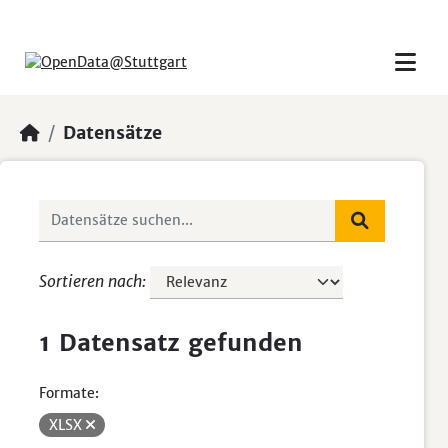
Skip to main content
Datensätze
Sortieren nach
1 Datensatz gefunden
Formate:
XLSX