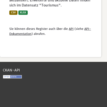
aktualisiert. Erweiterte und aktuelle Daten finden
sich im Datensatz "Tourismus".
CSV
XLSX
Sie können dieses Register auch über die
API
(siehe
API-
Dokumentation
) abrufen.
CKAN-API