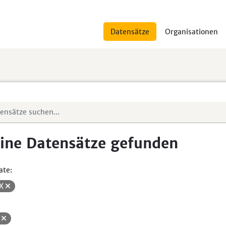
Datensätze
Organisationen
ine Datensätze gefunden
ate:
SX
H