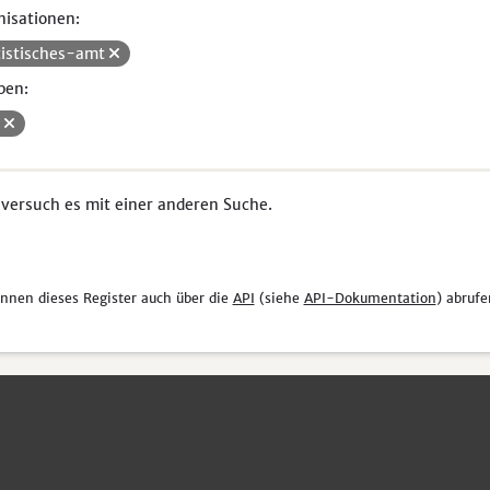
isationen:
tistisches-amt
pen:
i
 versuch es mit einer anderen Suche.
önnen dieses Register auch über die
API
(siehe
API-Dokumentation
) abrufe