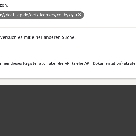
zen:
p://dcat-ap.de/def/licenses/cc-by/4.0
 versuch es mit einer anderen Suche.
önnen dieses Register auch über die
API
(siehe
API-Dokumentation
) abrufe