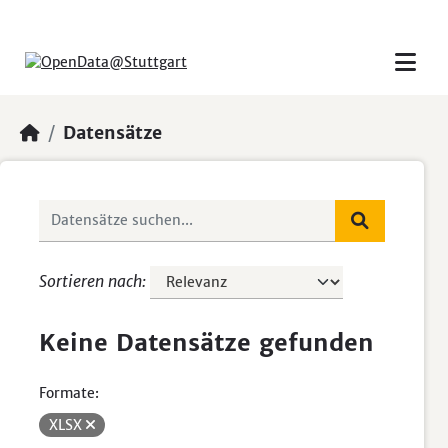
Skip to main content
Datensätze
Sortieren nach
Keine Datensätze gefunden
Formate:
XLSX