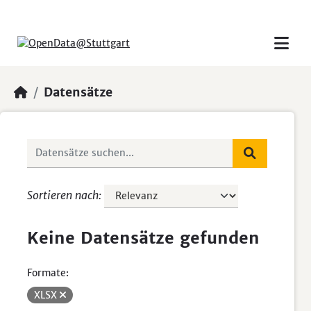
Skip to main content
Datensätze
Sortieren nach
Keine Datensätze gefunden
Formate:
XLSX