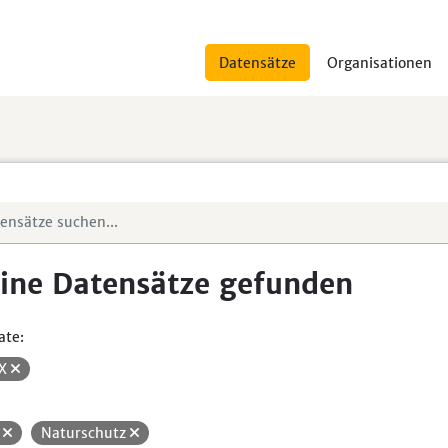
Datensätze
Organisationen
ine Datensätze gefunden
ate:
SX
H
Naturschutz