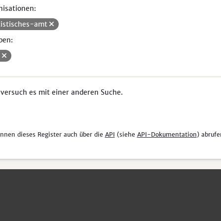
isationen:
tistisches-amt
pen:
i
 versuch es mit einer anderen Suche.
önnen dieses Register auch über die
API
(siehe
API-Dokumentation
) abrufe