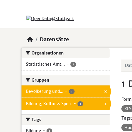
Skip to main content
Datensätze
Organisationen
Statistisches Amt...
-
1
Gruppen
1 
Bevölkerung und...
-
x
1
Form
Bildung, Kultur & Sport
-
x
1
XL
Tags:
Tags
Hoc
Bildung
-
1