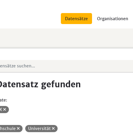
Datensätze
Organisationen
Datensatz gefunden
ate:
SX
hschule
Universität