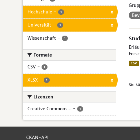
Grup
Hochschule
-
x
1
Bev
Universität
-
x
1
Wissenschaft
-
Stud
1
Erlä
Forsc
Formate
CSV
CSV
-
1
XLSX
-
x
1
Sie k
Lizenzen
Creative Commons...
-
1
CKAN-API