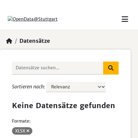
Skip to main content
Datensätze
Sortieren nach
Keine Datensätze gefunden
Formate:
XLSX