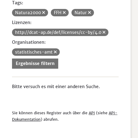
Tags:
Natura2000
FFH
Natur
Lizenzen:
http://dcat-ap.de/def/licenses/cc-by/4.0
Organisationen:
statistisches-amt
Ergebnisse filtern
Bitte versuch es mit einer anderen Suche.
Sie können dieses Register auch über die
API
(siehe
API-
Dokumentation
) abrufen.