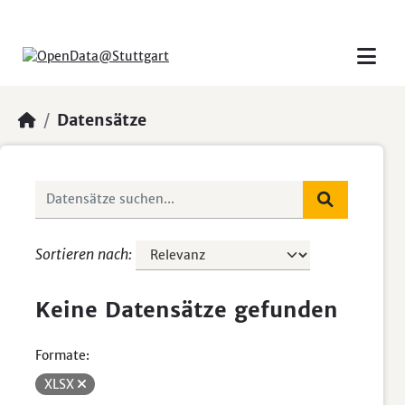
Skip to main content
Datensätze
Sortieren nach
Keine Datensätze gefunden
Formate:
XLSX