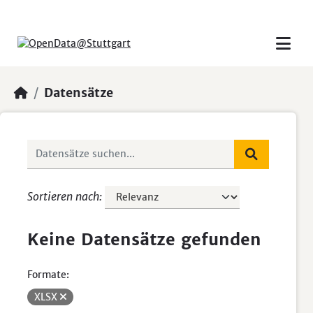
Skip to main content
Datensätze
Sortieren nach
Keine Datensätze gefunden
Formate:
XLSX