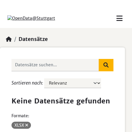
Skip to main content
Datensätze
Sortieren nach
Keine Datensätze gefunden
Formate:
XLSX