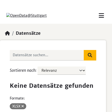
Skip to main content
Datensätze
Sortieren nach
Keine Datensätze gefunden
Formate:
XLSX