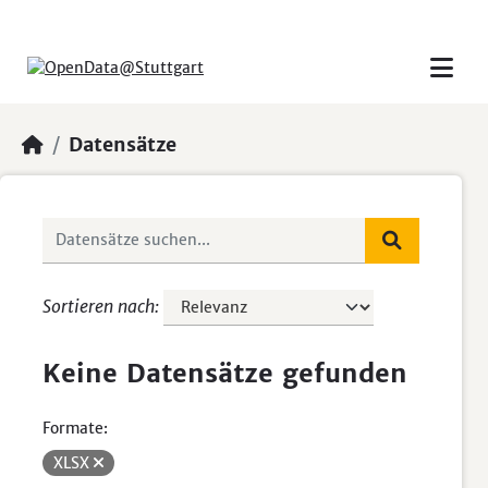
Skip to main content
Datensätze
Sortieren nach
Keine Datensätze gefunden
Formate:
XLSX