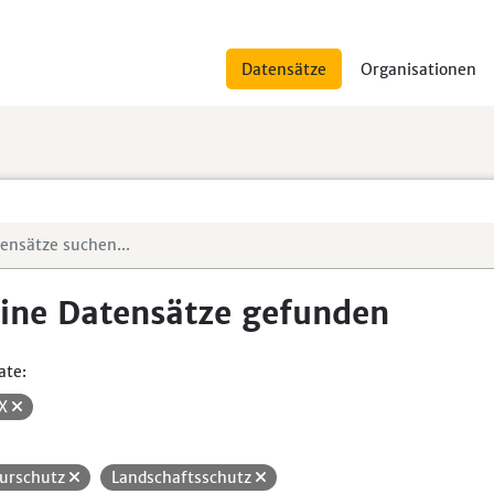
Datensätze
Organisationen
ine Datensätze gefunden
ate:
SX
urschutz
Landschaftsschutz