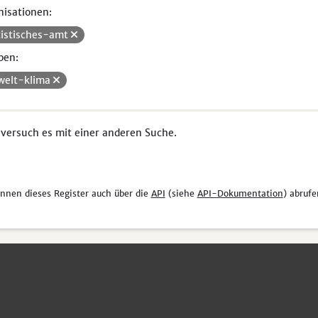
isationen:
tistisches-amt
pen:
elt-klima
 versuch es mit einer anderen Suche.
önnen dieses Register auch über die
API
(siehe
API-Dokumentation
) abrufe