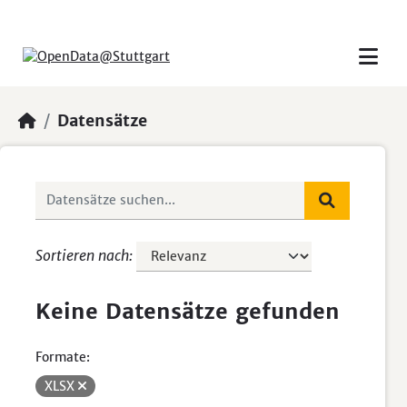
Skip to main content
Datensätze
Sortieren nach
Keine Datensätze gefunden
Formate:
XLSX