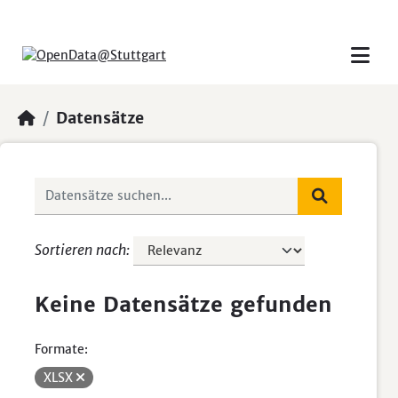
Skip to main content
Datensätze
Sortieren nach
Keine Datensätze gefunden
Formate:
XLSX