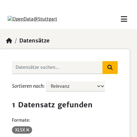
Skip to main content
Datensätze
Sortieren nach
1 Datensatz gefunden
Formate:
XLSX