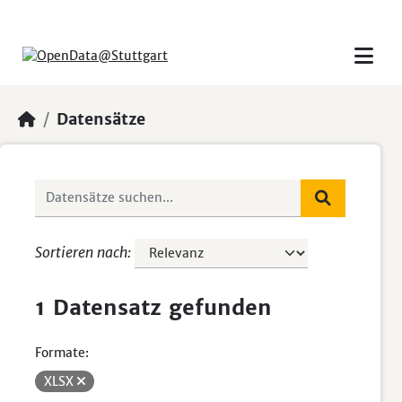
Skip to main content
Datensätze
Sortieren nach
1 Datensatz gefunden
Formate:
XLSX