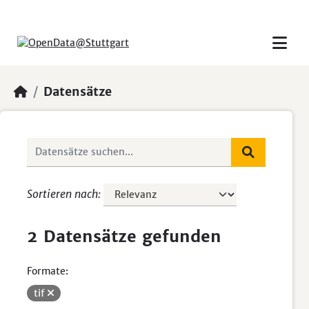
Skip to main content
Datensätze
Sortieren nach
2 Datensätze gefunden
Formate:
tif