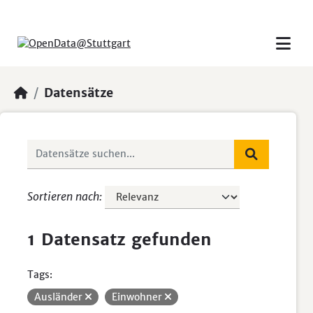
Skip to main content
Datensätze
Sortieren nach
1 Datensatz gefunden
Tags:
Ausländer
Einwohner