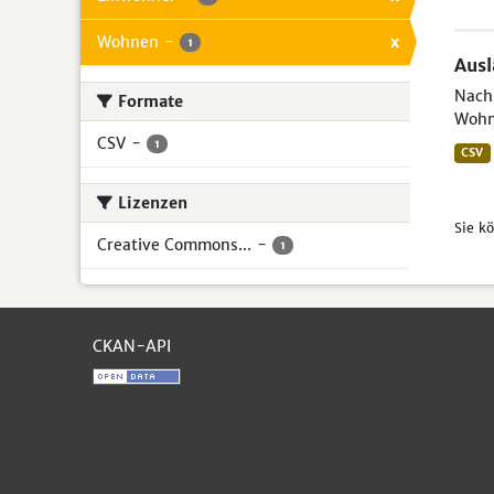
Wohnen
-
x
1
Aus
Nachg
Formate
Wohn
CSV
-
1
CSV
Lizenzen
Sie k
Creative Commons...
-
1
CKAN-API