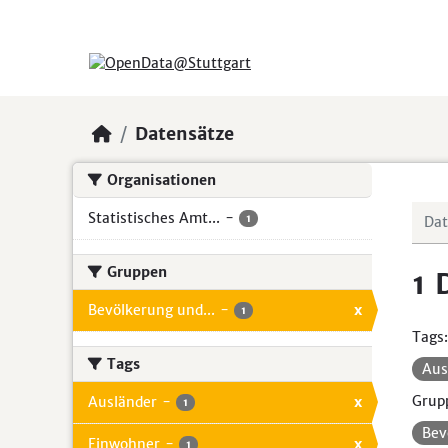
Skip to main content
Datensätze
Organisationen
Statistisches Amt...
-
1
Gruppen
1 
Bevölkerung und...
-
x
1
Tags:
Tags
Aus
Grup
Ausländer
-
x
1
Bev
Einwohner
-
x
1