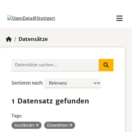
Skip to main content
Datensätze
Sortieren nach
1 Datensatz gefunden
Tags:
Ausländer
Einwohner