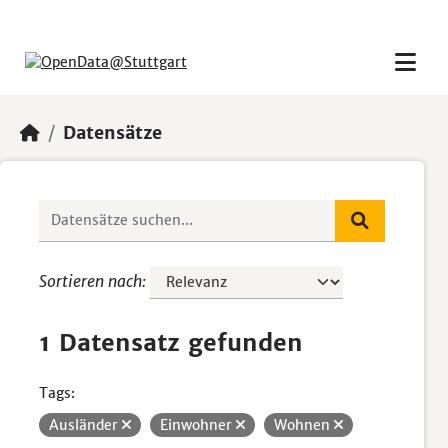
Skip to main content
Datensätze
Sortieren nach
1 Datensatz gefunden
Tags:
Ausländer
Einwohner
Wohnen