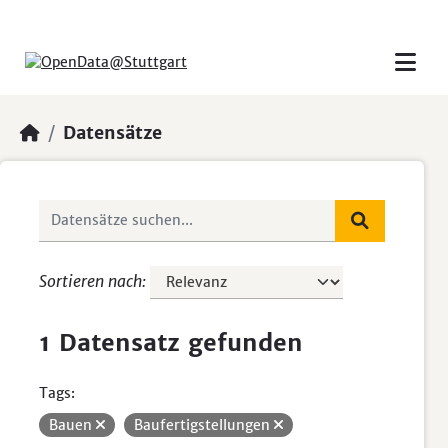
Skip to main content
Datensätze
Sortieren nach
1 Datensatz gefunden
Tags:
Bauen
Baufertigstellungen