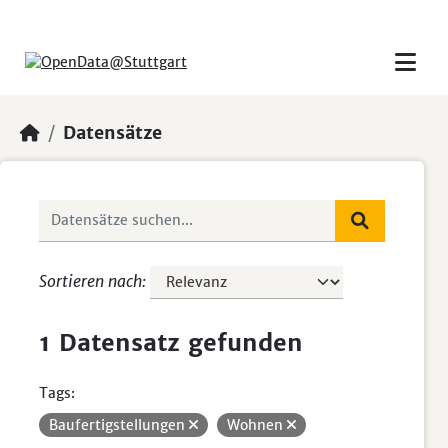
Skip to main content
Datensätze
Sortieren nach
1 Datensatz gefunden
Tags:
Baufertigstellungen
Wohnen