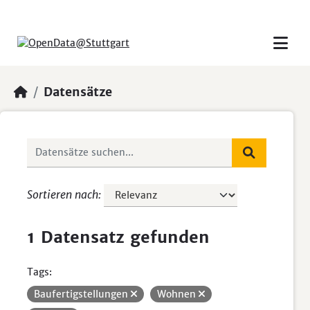
Skip to main content
Datensätze
Sortieren nach
1 Datensatz gefunden
Tags:
Baufertigstellungen
Wohnen