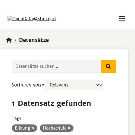
Skip to main content
Datensätze
Sortieren nach
1 Datensatz gefunden
Tags:
Bildung
Hochschule