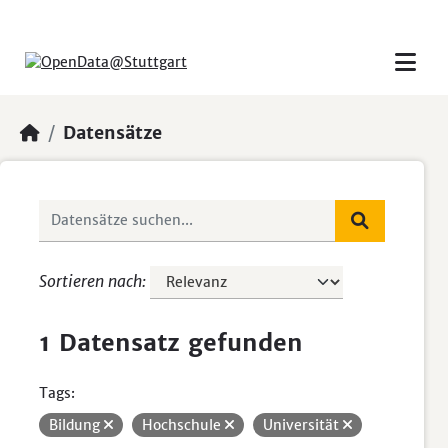
Skip to main content
Datensätze
Sortieren nach
1 Datensatz gefunden
Tags:
Bildung
Hochschule
Universität