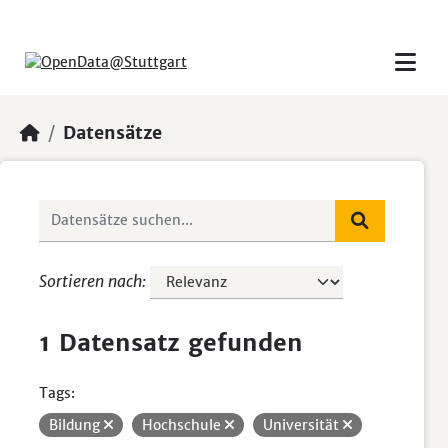
Skip to main content
Datensätze
Sortieren nach
1 Datensatz gefunden
Tags:
Bildung
Hochschule
Universität