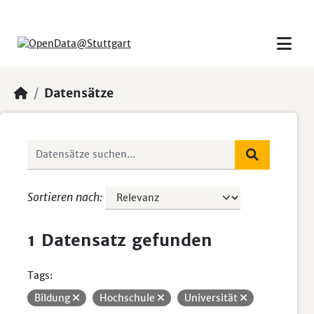
Skip to main content
Datensätze
Sortieren nach
1 Datensatz gefunden
Tags:
Bildung
Hochschule
Universität