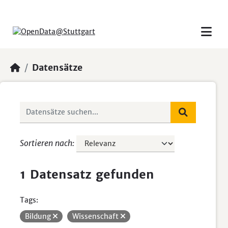
Skip to main content
Datensätze
Sortieren nach
1 Datensatz gefunden
Tags:
Bildung
Wissenschaft