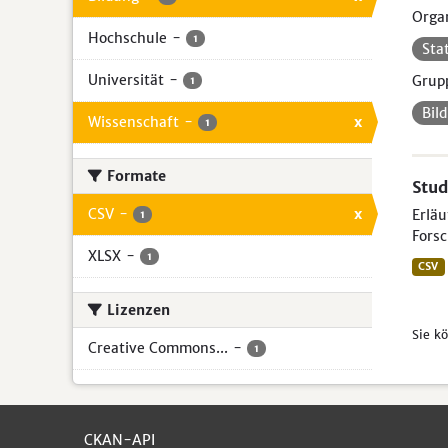
Organ
Hochschule
-
1
Sta
Universität
-
Grup
1
Bil
Wissenschaft
-
x
1
Formate
Stud
CSV
-
x
Erlä
1
Forsc
XLSX
-
1
CSV
Lizenzen
Sie k
Creative Commons...
-
1
CKAN-API