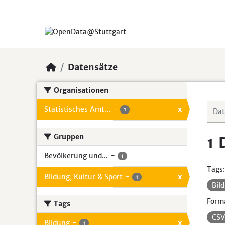
Skip to main content
Datensätze
Organisationen
Statistisches Amt...
-
x
1
Gruppen
1 
Bevölkerung und...
-
1
Tags:
Bildung, Kultur & Sport
-
x
1
Bil
Form
Tags
CS
Bildung
-
x
1