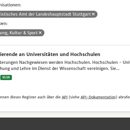
isationen:
tistisches Amt der Landeshauptstadt Stuttgart
pen:
dung, Kultur & Sport
ierende an Universitäten und Hochschulen
uterungen Nachgewiesen werden Hochschulen. Hochschulen - Unive
hung und Lehre im Dienst der Wissenschaft vereinigen. Sie...
XLSX
önnen dieses Register auch über die
API
(siehe
API-Dokumentation
) abrufe