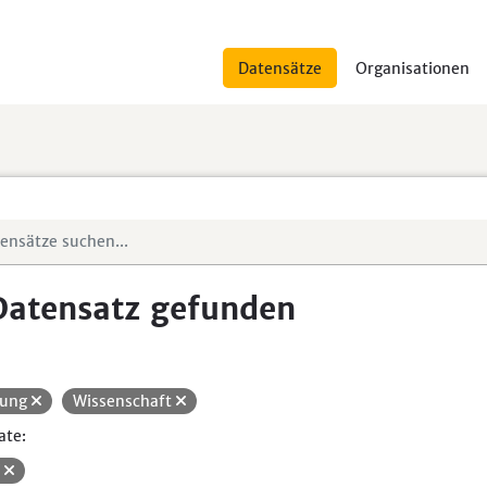
Datensätze
Organisationen
Datensatz gefunden
dung
Wissenschaft
ate:
V