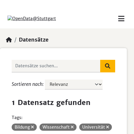
Skip to main content
Datensätze
Sortieren nach
1 Datensatz gefunden
Tags:
Bildung
Wissenschaft
Universität