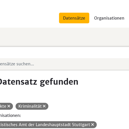
Datensätze
Organisationen
Datensatz gefunden
ikte
Kriminalität
isationen:
tistisches Amt der Landeshauptstadt Stuttgart