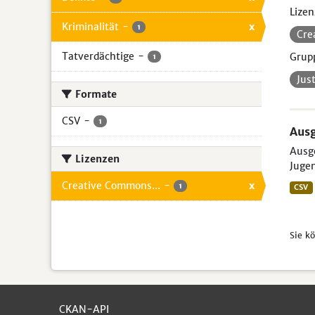
Lizen
Kriminalität
-
x
1
Cre
Tatverdächtige
-
Grup
1
Jus
Formate
CSV
-
1
Ausg
Ausge
Lizenzen
Jugen
Creative Commons...
-
x
1
CSV
Sie k
CKAN-API