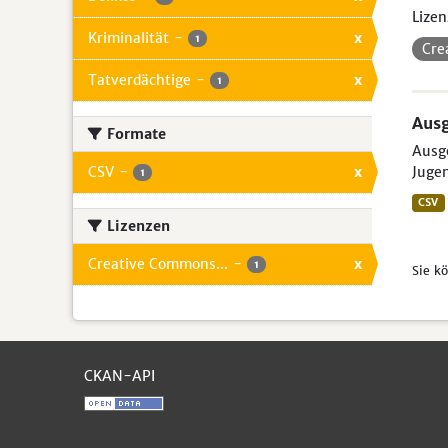
Lizen
Kriminalität
-
x
1
Cre
Tatverdächtige
-
x
1
Ausg
Formate
Ausge
CSV
-
x
Jugen
1
CSV
Lizenzen
Creative Commons...
-
x
1
Sie k
CKAN-API