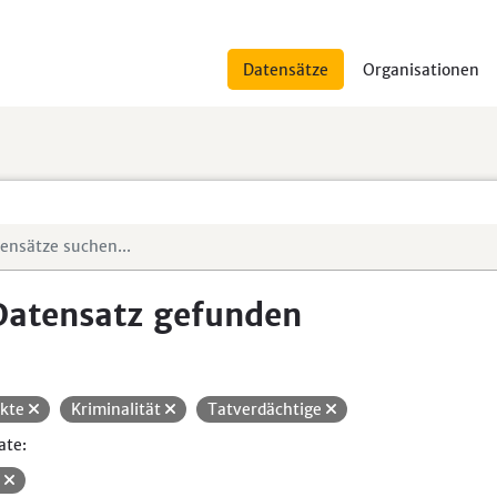
Datensätze
Organisationen
Datensatz gefunden
ikte
Kriminalität
Tatverdächtige
ate:
V