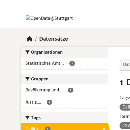
Skip to main content
Datensätze
Organisationen
Statistisches Amt...
-
1
Gruppen
1 
Bevölkerung und...
-
1
Tags:
Justiz,...
-
1
Del
Form
Tags
CS
Delikte
-
x
1