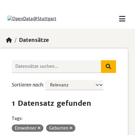
Skip to main content
Datensätze
Sortieren nach
1 Datensatz gefunden
Tags:
Einwohner
Geburten