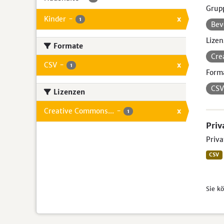
Grup
Kinder
-
x
1
Bev
Lizen
Formate
Cre
CSV
-
x
1
Form
CS
Lizenzen
Creative Commons...
-
x
1
Priv
Priva
CSV
Sie k