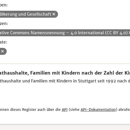
pen:
ölkerung und Gesellschaft
zen:
ative Commons Namensnennung – 4.0 International (CC BY 4.0)
ate:
V
athaushalte, Familien mit Kindern nach der Zahl der K
thaushalte und Familien mit Kindern in Stuttgart seit 1992 nach 
önnen dieses Register auch über die
API
(siehe
API-Dokumentation
) abrufe