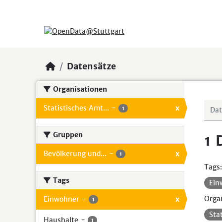
Skip to main content
Datensätze
Organisationen
Statistisches Amt...
-
x
1
Gruppen
1 
Bevölkerung und...
-
x
1
Tags:
Tags
Ein
Organ
Einwohner
-
x
1
Sta
Haushalte
-
1