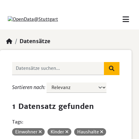
Skip to main content
Datensätze
Sortieren nach
1 Datensatz gefunden
Tags:
Einwohner
Kinder
Haushalte