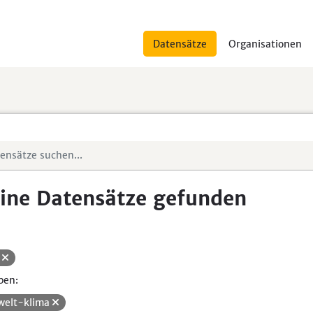
Datensätze
Organisationen
ine Datensätze gefunden
H
pen:
elt-klima