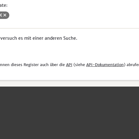
ate:
SX
 versuch es mit einer anderen Suche.
önnen dieses Register auch über die
API
(siehe
API-Dokumentation
) abrufe