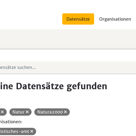
Datensätze
Organisationen
ine Datensätze gefunden
H
Natur
Natura2000
isationen:
tistisches-amt